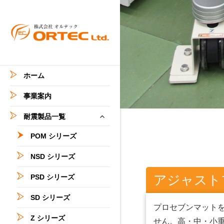
設備、オフィスの地震対
株式会社オルテ
策。耐震マット・金具・安
ック
全標識ラベルの販売
ホーム
事業案内
サ
耐震製品一覧
ブ
メ
POM シリーズ
ニ
NSD シリーズ
ュ
ー
アジャスト
PSD シリーズ
を
展
SD シリーズ
開
プロセブンマット
Z シリーズ
せん。高・中・小