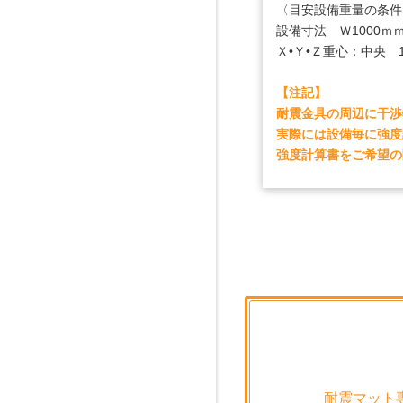
〈目安設備重量の条件
設備寸法 Ｗ1000ｍ
Ｘ•Ｙ•Ｚ重心：中央 1
【注記】
耐震金具の周辺に干渉
実際には設備毎に強度
強度計算書をご希望の
耐震マット