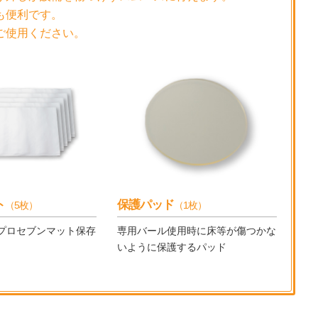
も便利です。
ご使用ください。
ト
保護パッド
（5枚）
（1枚）
プロセブンマット保存
専用バール使用時に床等が傷つかな
いように保護するパッド