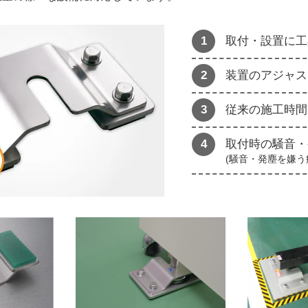
取付・設置に工
装置のアジャス
従来の施工時間
取付時の騒音・
(騒音・発塵を嫌