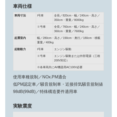
車両仕様
車両寸法
I号車
全長／820cm・幅／240cm・高さ／
350cm・重量／8000kg
Ⅱ号車
全長／760cm・幅／240cm・高さ／
360cm・重量／7600kg
起震室内
幅／280cm・高さ／190cm・奥行／180cm・積載
重量／400kg
起動動力
I号車
エンジン駆動
Ⅱ号車
エンジン駆動または外部電源（三相
200V対応）
※各車両共にAV機器用AC100V必要
使用車種規制／NOx.PM適合
低PM認定車／騒音規制車・近接排気騒音規制値
98dB(99dB)／特殊構造要件適用車
実験震度