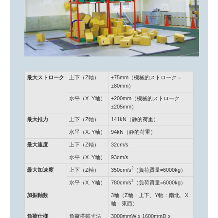
最大ストローク
上下（Z軸）
±75mm（機械的ストローク =
±80mm）
水平（X. Y軸）
±200mm（機械的ストローク =
±205mm）
最大推力
上下（Z軸）
141kN（静的荷重）
水平（X. Y軸）
94kN（静的荷重）
最大速度
上下（Z軸）
32cm/s
水平（X. Y軸）
93cm/s
2
最大加速度
上下（Z軸）
350cm/s
（負荷質量=6000kg）
2
水平（X. Y軸）
780cm/s
（負荷質量=6000kg）
加振軸数
3軸（Z軸：上下、Y軸：南北、X
軸：東西）
負荷仕様
負荷搭載寸法
3000mmW x 1600mmD x