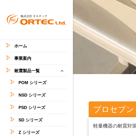
設備、オフィスの地震対
株式会社オルテ
策。耐震マット・金具・安
ック
全標識ラベルの販売
ホーム
事業案内
サ
耐震製品一覧
ブ
メ
POM シリーズ
ニ
NSD シリーズ
ュ
ー
プロセブン
PSD シリーズ
を
展
SD シリーズ
開
軽量機器の耐震対策
Z シリーズ