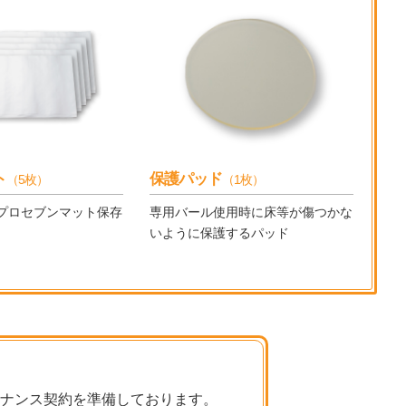
ト
保護パッド
（5枚）
（1枚）
プロセブンマット保存
専用バール使用時に床等が傷つかな
いように保護するパッド
ナンス契約を準備しております。